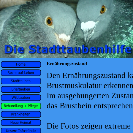
Ernährungszustand
Den Ernährungszustand ka
Brustmuskulatur erkenne
Im ausgehungerten Zustand
das Brustbein entsprechen
Die Fotos zeigen extreme