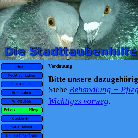
Verdauung
Bitte unsere dazugehöri
Siehe
Behandlung + Pfleg
Wichtiges vorweg
.