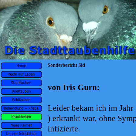
Sonderbericht Sid
von Iris Gurn:
Leider bekam ich im Jahr
) erkrankt war, ohne Sym
infizierte.