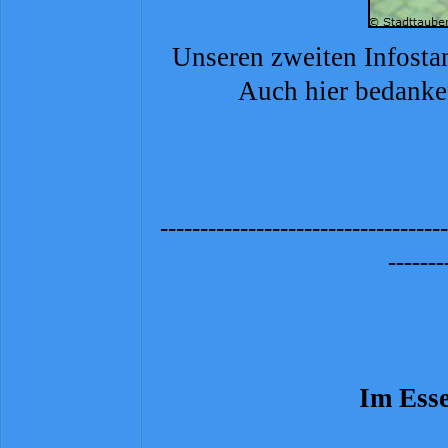
Unseren zweiten Infostan
Auch hier bedanke
-
-
-
-
-
-
-
-
-
-
-
-
-
-
-
-
-
-
-
-
-
-
-
-
-
-
-
-
-
-
-
-
-
-
-
-
-
-
-
-
-
-
-
Im Esse