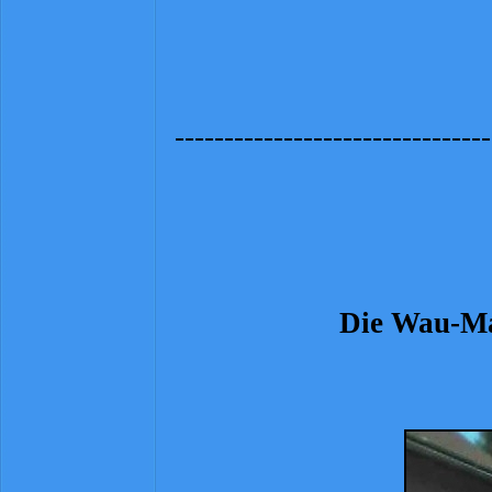
-
-
-
-
-
-
-
-
-
-
-
-
-
-
-
-
-
-
-
-
-
-
-
-
-
-
-
-
-
-
-
-
Die Wau-
Ma